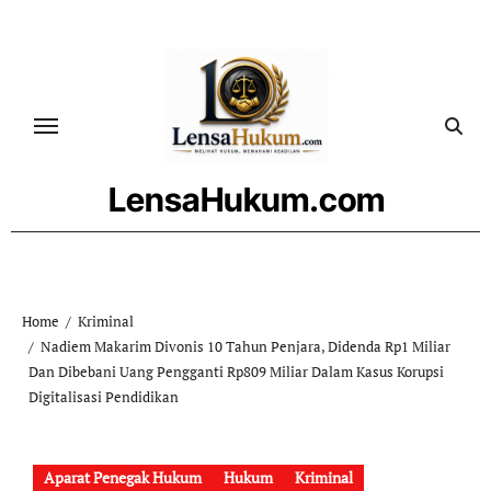
Skip
to
content
LensaHukum.com
Home
Kriminal
Nadiem Makarim Divonis 10 Tahun Penjara, Didenda Rp1 Miliar
Dan Dibebani Uang Pengganti Rp809 Miliar Dalam Kasus Korupsi
Digitalisasi Pendidikan
Aparat Penegak Hukum
Hukum
Kriminal