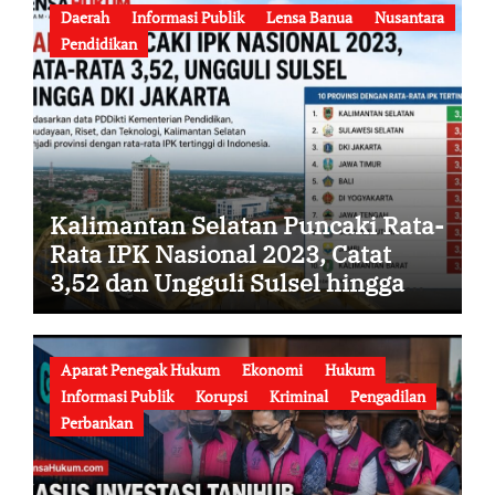
Daerah
Informasi Publik
Lensa Banua
Nusantara
Pendidikan
Kalimantan Selatan Puncaki Rata-
Rata IPK Nasional 2023, Catat
3,52 dan Ungguli Sulsel hingga
DKI Jakarta
Aparat Penegak Hukum
Ekonomi
Hukum
Informasi Publik
Korupsi
Kriminal
Pengadilan
Perbankan