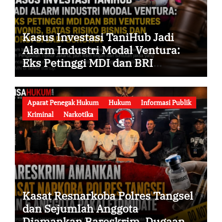
Kasus Investasi TaniHub Jadi
Alarm Industri Modal Ventura:
Eks Petinggi MDI dan BRI
Ventures Divonis, Batas Risiko
Bisnis dan Korupsi Jadi Sorotan
Aparat Penegak Hukum
Hukum
Informasi Publik
Kriminal
Narkotika
Kasat Resnarkoba Polres Tangsel
dan Sejumlah Anggota
Diamankan Bareskrim, Dugaan