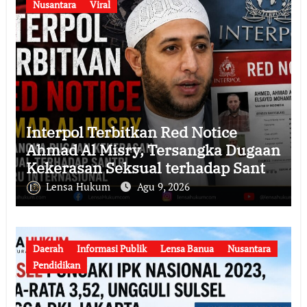
Nusantara
Viral
Interpol Terbitkan Red Notice
Ahmad Al Misry, Tersangka Dugaan
Kekerasan Seksual terhadap Santri
Kini Diburu Internasional
Lensa Hukum
Agu 9, 2026
Daerah
Informasi Publik
Lensa Banua
Nusantara
Pendidikan