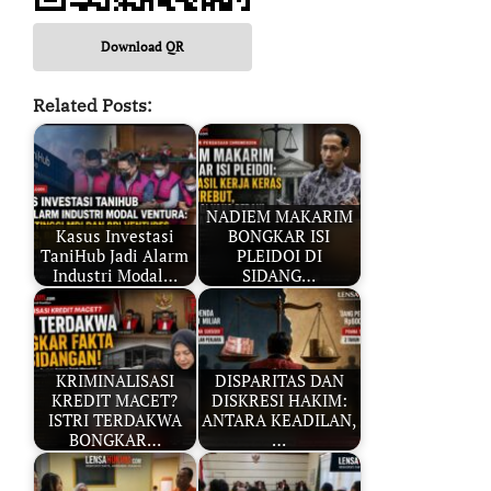
Download QR
Related Posts:
NADIEM MAKARIM
Kasus Investasi
BONGKAR ISI
TaniHub Jadi Alarm
PLEIDOI DI
Industri Modal…
SIDANG…
KRIMINALISASI
DISPARITAS DAN
KREDIT MACET?
DISKRESI HAKIM:
ISTRI TERDAKWA
ANTARA KEADILAN,
BONGKAR…
…