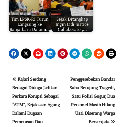
Tim LPSK-RI Turun
Sejak Ditangkap
Langsung ke
Ingin Jadi Justice
Banjarbaru Dalami…
Collaborator,…
Navigasi
Kajari Serdang
Penggerebekan Bandar
pos
Bedagai Diduga Jadikan
Sabu Berujung Tragedi,
Perkara Korupsi Sebagai
Satu Polisi Gugur, Dua
“ATM”, Kejaksaan Agung
Personel Masih Hilang
Dalami Dugaan
Usai Diserang Warga
Pemerasan Dan
Bersenjata