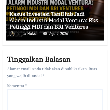
Kasus Investasi TaniHub Jadi
Alarm Industri Modal Ventura: Eks
Petinggi MDI dan BRI Ventures
Divonis, Batas Risiko Bisnis dan
Lensa Hukum
Agu 9, 2026
Korupsi Jadi Sorotan
Tinggalkan Balasan
Alamat email Anda tidak akan dipublikasikan.
Ruas
yang wajib ditandai
*
Komentar
*