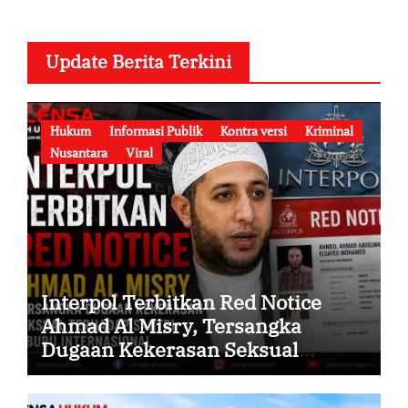
Update Berita Terkini
Hukum
Informasi Publik
Kontra versi
Kriminal
Nusantara
Viral
Interpol Terbitkan Red Notice
Ahmad Al Misry, Tersangka
Dugaan Kekerasan Seksual
terhadap Santri Kini Diburu
Internasional