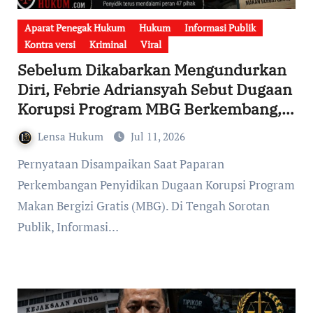
Aparat Penegak Hukum
Hukum
Informasi Publik
Kontra versi
Kriminal
Viral
Sebelum Dikabarkan Mengundurkan
Diri, Febrie Adriansyah Sebut Dugaan
Korupsi Program MBG Berkembang,
Jumlah Pihak yang Diduga Terlibat
Lensa Hukum
Jul 11, 2026
Disebut Bertambah Menjadi 47 Orang
Pernyataan Disampaikan Saat Paparan
Perkembangan Penyidikan Dugaan Korupsi Program
Makan Bergizi Gratis (MBG). Di Tengah Sorotan
Publik, Informasi…