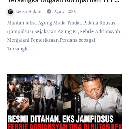
Datang ke Kejaksaan Agung
Lensa Hukum
Agu 7, 2026
Mengenakan Rompi Tahanan
Mantan Jaksa Agung Muda Tindak Pidana Khusus
(Jampidsus) Kejaksaan Agung RI, Febrie Adriansyah,
Menjalani Pemeriksaan Perdana sebagai
Tersangka…