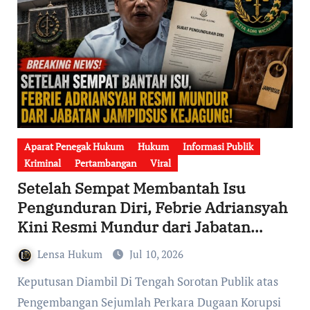
Aparat Penegak Hukum
Hukum
Informasi Publik
Kriminal
Pertambangan
Viral
Setelah Sempat Membantah Isu
Pengunduran Diri, Febrie Adriansyah
Kini Resmi Mundur dari Jabatan
Jampidsus Kejaksaan Agung
Lensa Hukum
Jul 10, 2026
Keputusan Diambil Di Tengah Sorotan Publik atas
Pengembangan Sejumlah Perkara Dugaan Korupsi