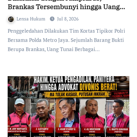
Brankas Tersembunyi hingga Uang
dan Emas Disita dalam
Lensa Hukum
Jul 8, 2026
Pengembangan Dugaan Korupsi Batu
Penggeledahan Dilakukan Tim Kortas Tipikor Polri
Bara
Bersama Polda Metro Jaya. Sejumlah Barang Bukti
Berupa Brankas, Uang Tunai Berbagai…