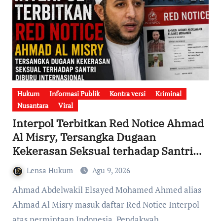
Hukum
Informasi Publik
Kontra versi
Kriminal
Nusantara
Viral
Interpol Terbitkan Red Notice Ahmad
Al Misry, Tersangka Dugaan
Kekerasan Seksual terhadap Santri
Kini Diburu Internasional
Lensa Hukum
Agu 9, 2026
Ahmad Abdelwakil Elsayed Mohamed Ahmed alias
Ahmad Al Misry masuk daftar Red Notice Interpol
atas permintaan Indonesia. Pendakwah…