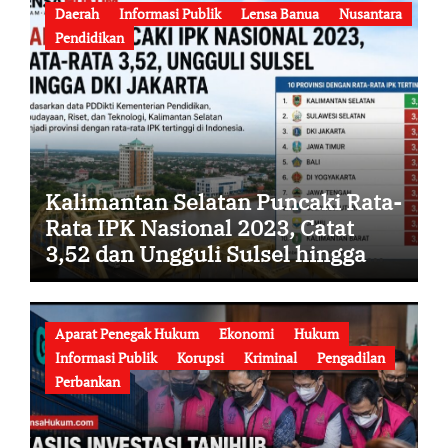
Daerah
Informasi Publik
Lensa Banua
Nusantara
Pendidikan
Kalimantan Selatan Puncaki Rata-
Rata IPK Nasional 2023, Catat
3,52 dan Ungguli Sulsel hingga
DKI Jakarta
Aparat Penegak Hukum
Ekonomi
Hukum
Informasi Publik
Korupsi
Kriminal
Pengadilan
Perbankan