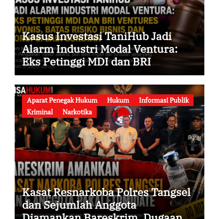
Kasus Investasi TaniHub Jadi
Alarm Industri Modal Ventura:
Eks Petinggi MDI dan BRI
Ventures Divonis, Batas Risiko
Bisnis dan Korupsi Jadi Sorotan
Aparat Penegak Hukum
Hukum
Informasi Publik
Kriminal
Narkotika
Kasat Resnarkoba Polres Tangsel
dan Sejumlah Anggota
Diamankan Bareskrim, Dugaan