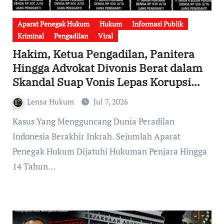
Aparat Penegak Hukum
Hukum
Informasi Publik
Kriminal
Pengadilan
Viral
Hakim, Ketua Pengadilan, Panitera
Hingga Advokat Divonis Berat dalam
Skandal Suap Vonis Lepas Korupsi
CPO, MA Tolak Kasasi dan Putusan
Lensa Hukum
Jul 7, 2026
Kini Berkekuatan Hpukum Tetap
Kasus Yang Mengguncang Dunia Peradilan
Indonesia Berakhir Inkrah. Sejumlah Aparat
Penegak Hukum Dijatuhi Hukuman Penjara Hingga
14 Tahun…