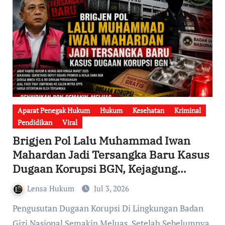
Aparat Penegak Hukum
Hukum
Kesehatan
Kriminal
Pendidikan
Viral
Brigjen Pol Lalu Muhammad Iwan
Mahardan Jadi Tersangka Baru Kasus
Dugaan Korupsi BGN, Kejagung
Perluas Pengusutan Setelah Dalami
Lensa Hukum
Jul 3, 2026
Peran PPK
Pengusutan Dugaan Korupsi Di Lingkungan Badan
Gizi Nasional Semakin Meluas. Setelah Sebelumnya