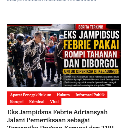
Aparat Penegak Hukum
Hukum
Informasi Publik
Korupsi
Kriminal
Viral
Eks Jampidsus Febrie Adriansyah
Jalani Pemeriksaan sebagai
Tersangka Dugaan Korupsi dan TPPU,