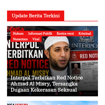
Update Berita Terkini
Hukum
Informasi Publik
Kontra versi
Kriminal
Nusantara
Viral
Interpol Terbitkan Red Notice
Ahmad Al Misry, Tersangka
Dugaan Kekerasan Seksual
terhadap Santri Kini Diburu
Internasional