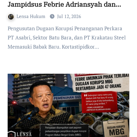
Jampidsus Febrie Adriansyah dan
Pihak Swasta Jadi Tersangka
Lensa Hukum
Jul 12, 2026
Pengusutan Dugaan Korupsi Penanganan Perkara
PT Asabri, Sektor Batu Bara, dan PT Krakatau Steel
Memasuki Babak Baru. Kortastipidkor…