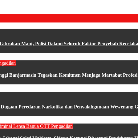
brakan Maut, Polisi Dalami Seluruh Faktor Penyebab Kecelak
ngadilan
gi Banjarmasin Tegaskan Komitmen Menjaga Martabat Profesi
a
, Dugaan Peredaran Narkotika dan Penyalahgunaan Wewenang Gun
iminal
Lensa Banua
OTT
Pengadilan