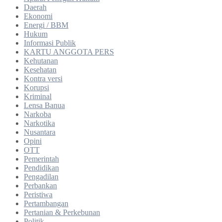
Daerah
Ekonomi
Energi / BBM
Hukum
Informasi Publik
KARTU ANGGOTA PERS
Kehutanan
Kesehatan
Kontra versi
Korupsi
Kriminal
Lensa Banua
Narkoba
Narkotika
Nusantara
Opini
OTT
Pemerintah
Pendidikan
Pengadilan
Perbankan
Peristiwa
Pertambangan
Pertanian & Perkebunan
Politik