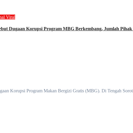
nal
Viral
ebut Dugaan Korupsi Program MBG Berkembang, Jumlah Pihak y
ugaan Korupsi Program Makan Bergizi Gratis (MBG). Di Tengah Sorot