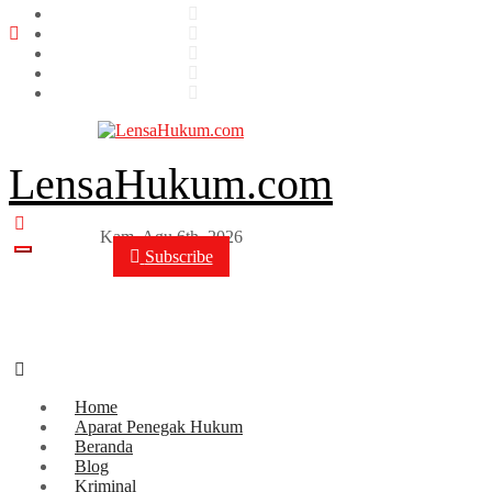
Skip
to
content
LensaHukum.com
Kam. Agu 6th, 2026
Subscribe
Home
Aparat Penegak Hukum
Beranda
Blog
Kriminal