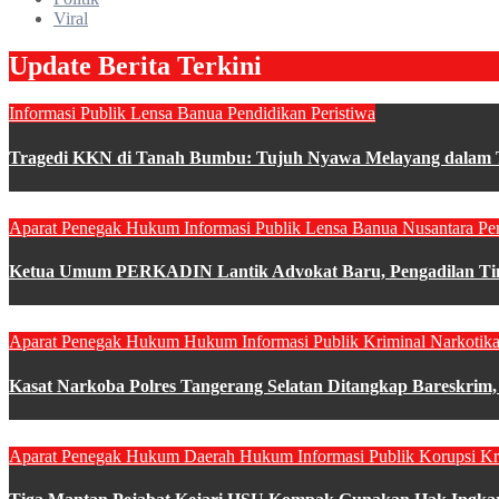
Viral
Update Berita Terkini
Informasi Publik
Lensa Banua
Pendidikan
Peristiwa
Tragedi KKN di Tanah Bumbu: Tujuh Nyawa Melayang dalam Ta
Aparat Penegak Hukum
Informasi Publik
Lensa Banua
Nusantara
Pe
Ketua Umum PERKADIN Lantik Advokat Baru, Pengadilan Ting
Aparat Penegak Hukum
Hukum
Informasi Publik
Kriminal
Narkotik
Kasat Narkoba Polres Tangerang Selatan Ditangkap Bareskrim
Aparat Penegak Hukum
Daerah
Hukum
Informasi Publik
Korupsi
Kr