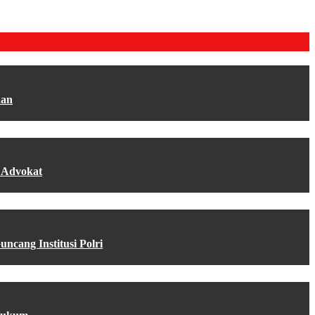
aan
 Advokat
cang Institusi Polri