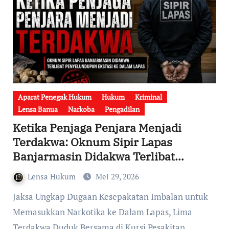
Aparat Penegak Hukum
Hukum
Kriminal
Lensa Banua
Narkoba
Pengadilan
Ketika Penjaga Penjara Menjadi
Terdakwa: Oknum Sipir Lapas
Banjarmasin Didakwa Terlibat
Penyelundupan Ekstasi
Lensa Hukum
Mei 29, 2026
Jaksa Ungkap Dugaan Kesepakatan Imbalan untuk
Memasukkan Narkotika ke Dalam Lapas, Lima
Terdakwa Duduk Bersama di Kursi Pesakitan