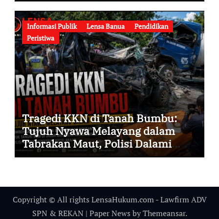
Korupsi Dana Hibah Pilkada Rp40
Miliar Memasuki Babak Baru
Informasi Publik
Lensa Banua
Pendidikan
Peristiwa
Tragedi KKN di Tanah Bumbu:
Tujuh Nyawa Melayang dalam
Tabrakan Maut, Polisi Dalami
Seluruh Faktor Penyebab
Kecelakaan
Copyright © All rights LensaHukum.com - Lawfirm ADV
SPN & REKAN
|
Paper News
by
Themeansar
.