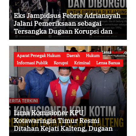
Eks Jampidsus Febrie Adriansyah
Jalani Pemeriksaan sebagai
Tersangka Dugaan Korupsi dan
TPPU, Datang ke Kejaksaan Agung
Mengenakan Rompi Tahanan
Aparat Penegak Hukum
Daerah
Hukum
Informasi Publik
Korupsi
Kriminal
Lensa Banua
Lima Komisioner KPU
Kotawaringin Timur Resmi
Ditahan Kejati Kalteng, Dugaan