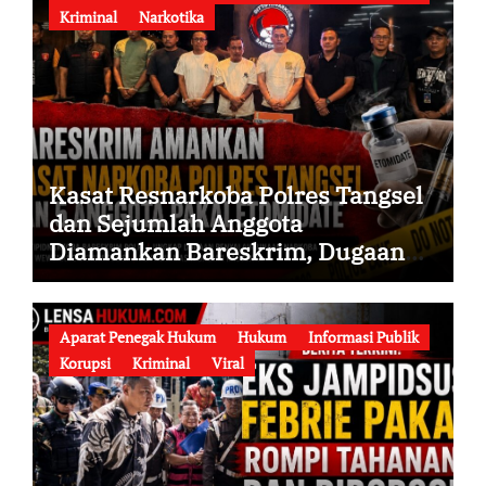
Kriminal
Narkotika
Kasat Resnarkoba Polres Tangsel
dan Sejumlah Anggota
Diamankan Bareskrim, Dugaan
Penyalahgunaan Narkoba serta
Penyalahgunaan Wewenang
Didalami
Aparat Penegak Hukum
Hukum
Informasi Publik
Korupsi
Kriminal
Viral