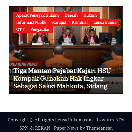
Guncang Institusi Polri
Aparat Penegak Hukum
Daerah
Hukum
Informasi Publik
Korupsi
Kriminal
Lensa Banua
OTT
Pengadilan
Tiga Mantan Pejabat Kejari HSU
Kompak Gunakan Hak Ingkar
Sebagai Saksi Mahkota, Sidang
Korupsi Diwarnai Perdebatan
Hukum
Copyright © All rights LensaHukum.com - Lawfirm ADV
SPN & REKAN
|
Paper News
by
Themeansar
.