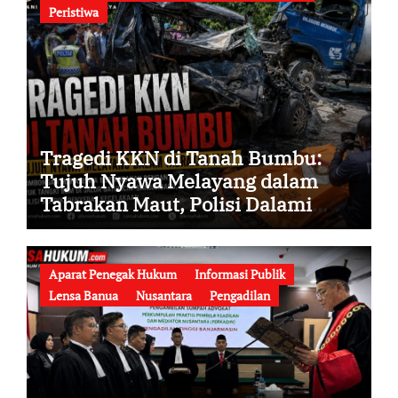
Peristiwa
Tragedi KKN di Tanah Bumbu:
Tujuh Nyawa Melayang dalam
Tabrakan Maut, Polisi Dalami
Seluruh Faktor Penyebab
Kecelakaan
Aparat Penegak Hukum
Informasi Publik
Lensa Banua
Nusantara
Pengadilan