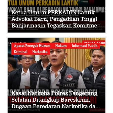
Ketua Umum PERKADIN Lantik
Advokat Baru, Pengadilan Tinggi
Banjarmasin Tegaskan Komitmen
Menjaga Martabat Profesi Advokat
Aparat Penegak Hukum
Hukum
Informasi Publik
Kriminal
Narkotika
Kasat Narkoba Polres Tangerang
Selatan Ditangkap Bareskrim,
Dugaan Peredaran Narkotika dan
Penyalahgunaan Wewenang