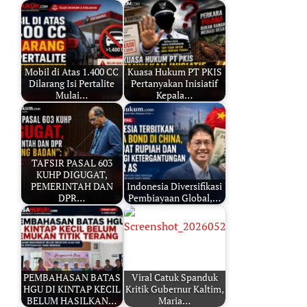
Mobil di Atas 1.400 CC
Kuasa Hukum PT PKIS
Dilarang Isi Pertalite
Pertanyakan Inisiatif
Mulai…
Kepala…
TAFSIR PASAL 603
KUHP DIGUGAT,
PEMERINTAH DAN
Indonesia Diversifikasi
DPR…
Pembiayaan Global,…
PEMBAHASAN BATAS
Viral Catuk Spanduk
HGU DI KINTAP KECIL
Kritik Gubernur Kaltim,
BELUM HASILKAN…
Maria…