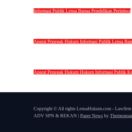
Informasi Publik
Lensa Banua
Pendidikan
Peristiwa
Tragedi KKN di Tanah Bumbu: Tu
Penyebab Kecelakaan
Aparat Penegak Hukum
Informasi Publik
Lensa Ba
Ketua Umum PERKADIN Lantik Ad
Martabat Profesi Advokat
Aparat Penegak Hukum
Hukum
Informasi Publik
Kr
Kasat Narkoba Polres Tangerang 
Wewenang Guncang Institusi Polr
Copyright © All rights LensaHukum.com - Lawfirm
ADV SPN & REKAN
|
Paper News
by
Themeansa