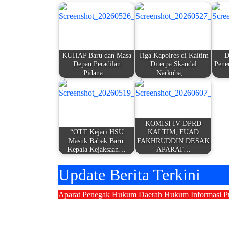
KUHAP Baru dan Masa
Tiga Kapolres di Kaltim
D
Depan Peradilan
Diterpa Skandal
Pene
Pidana…
Narkoba,…
KOMISI IV DPRD
“OTT Kejari HSU
KALTIM, FUAD
Masuk Babak Baru:
FAKHRUDDIN DESAK
Kepala Kejaksaan…
APARAT…
Update Berita Terkini
Aparat Penegak Hukum
Daerah
Hukum
Informasi P
Lima Komisioner KPU Kotawaring
Rp40 Miliar Memasuki Babak Ba