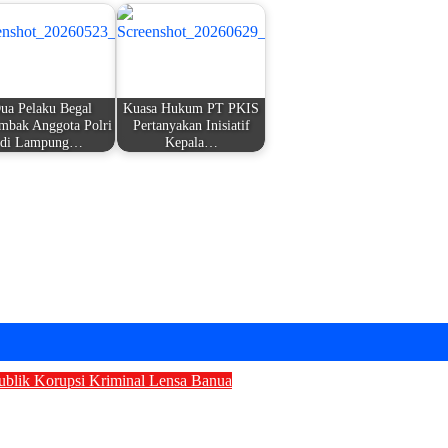
ua Pelaku Begal
Kuasa Hukum PT PKIS
mbak Anggota Polri
Pertanyakan Inisiatif
di Lampung…
Kepala…
ublik
Korupsi
Kriminal
Lensa Banua
in Timur Resmi Ditahan Kejati Kalteng, Dug
ru