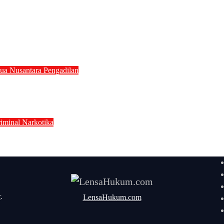
juh Nyawa Melayang dalam Tabrakan Maut, Po
nua
Nusantara
Pengadilan
vokat Baru, Pengadilan Tinggi Banjarmasi
iminal
Narkotika
Selatan Ditangkap Bareskrim, Dugaan Peredar
i
r
.
LensaHukum.com