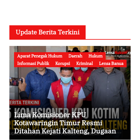
Update Berita Terkini
Aparat Penegak Hukum
Daerah
Hukum
Informasi Publik
Korupsi
Kriminal
Lensa Banua
Lima Komisioner KPU
Kotawaringin Timur Resmi
Ditahan Kejati Kalteng, Dugaan
Korupsi Dana Hibah Pilkada Rp40