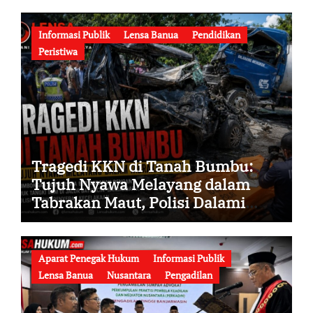
Miliar Memasuki Babak Baru
Informasi Publik
Lensa Banua
Pendidikan
Peristiwa
Tragedi KKN di Tanah Bumbu:
Tujuh Nyawa Melayang dalam
Tabrakan Maut, Polisi Dalami
Seluruh Faktor Penyebab
Kecelakaan
Aparat Penegak Hukum
Informasi Publik
Lensa Banua
Nusantara
Pengadilan