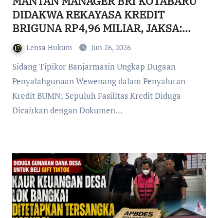
MANTAN MANAGER BRI KOTABARU
DIDAKWA REKAYASA KREDIT
BRIGUNA RP4,96 MILIAR, JAKSA:
DANA DIPAKAI BERJUDI, BELI MOBIL
Lensa Hukum
Jun 26, 2026
HINGGA KABUR KE JEPANG
Sidang Tipikor Banjarmasin Ungkap Dugaan
Penyalahgunaan Wewenang dalam Penyaluran
Kredit BUMN; Sepuluh Fasilitas Kredit Diduga
Dicairkan dengan Dokumen…