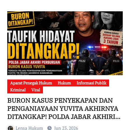
Aparat Penegak Hukum
Hukum
Informasi Publik
Kriminal
Viral
BURON KASUS PENYEKAPAN DAN
PENGANIAYAAN YUVITA AKHIRNYA
DITANGKAP! POLDA JABAR AKHIRI
PERBURUAN TAUFIK HIDAYAT
Lensa Hukum
Jun 23, 2026