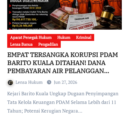
Aparat Penegak Hukum
Hukum
Kriminal
Lensa Banua
Pengadilan
EMPAT TERSANGKA KORUPSI PDAM
BARITO KUALA DITAHAN! DANA
PEMBAYARAN AIR PELANGGAN
HAMPIR RP196,6 MILIAR DIDUGA
Lensa Hukum
Jun 27, 2026
DISELEWENGKAN
Kejari Barito Kuala Ungkap Dugaan Penyimpangan
Tata Kelola Keuangan PDAM Selama Lebih dari 11
Tahun; Potensi Kerugian Negara…