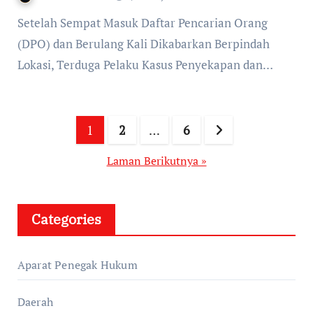
Setelah Sempat Masuk Daftar Pencarian Orang
(DPO) dan Berulang Kali Dikabarkan Berpindah
Lokasi, Terduga Pelaku Kasus Penyekapan dan…
Paginasi
1
2
…
6
pos
Laman Berikutnya »
Categories
Aparat Penegak Hukum
Daerah