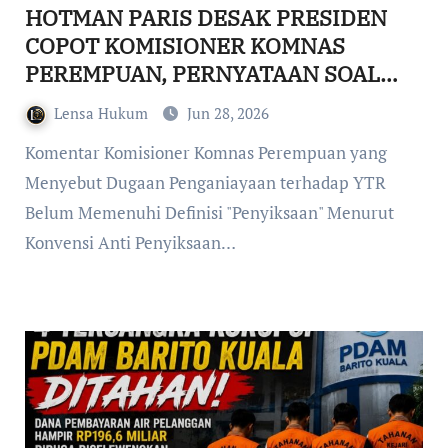
HOTMAN PARIS DESAK PRESIDEN
COPOT KOMISIONER KOMNAS
PEREMPUAN, PERNYATAAN SOAL
KASUS YTR–TAUFIK HIDAYAT PICU
Lensa Hukum
Jun 28, 2026
POLEMIK NASIONAL
Komentar Komisioner Komnas Perempuan yang
Menyebut Dugaan Penganiayaan terhadap YTR
Belum Memenuhi Definisi "Penyiksaan" Menurut
Konvensi Anti Penyiksaan…