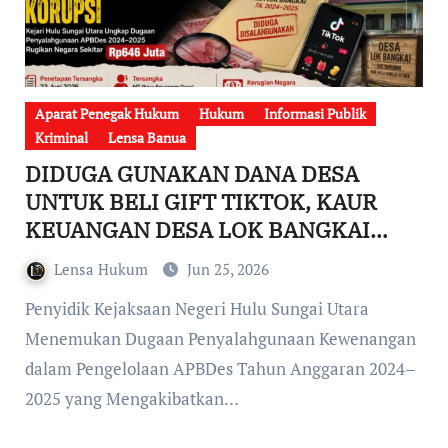
Aparat Penegak Hukum
Hukum
Informasi Publik
Kriminal
Lensa Banua
DIDUGA GUNAKAN DANA DESA
UNTUK BELI GIFT TIKTOK, KAUR
KEUANGAN DESA LOK BANGKAI
DITETAPKAN TERSANGKA KORUPSI
Lensa Hukum
Jun 25, 2026
OLEH KEJARI HSU
Penyidik Kejaksaan Negeri Hulu Sungai Utara
Menemukan Dugaan Penyalahgunaan Kewenangan
dalam Pengelolaan APBDes Tahun Anggaran 2024–
2025 yang Mengakibatkan…