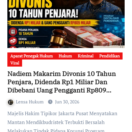
Aparat Penegak Hukum
Hukum
Kriminal
Pendidikan
Viral
Nadiem Makarim Divonis 10 Tahun
Penjara, Didenda Rp1 Miliar Dan
Dibebani Uang Pengganti Rp809
Miliar Dalam Kasus Korupsi
Lensa Hukum
Jun 30, 2026
Digitalisasi Pendidikan
Majelis Hakim Tipikor Jakarta Pusat Menyatakan
Mantan Mendikbudristek Terbukti Bersalah
Melakukan Tindak Pidana Korupsi Program