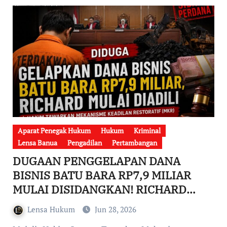
Aparat Penegak Hukum
Hukum
Kriminal
Lensa Banua
Pengadilan
Pertambangan
DUGAAN PENGGELAPAN DANA
BISNIS BATU BARA RP7,9 MILIAR
MULAI DISIDANGKAN! RICHARD
DUDUK DI KURSI PESAKITAN PN
Lensa Hukum
Jun 28, 2026
BANJARMASIN