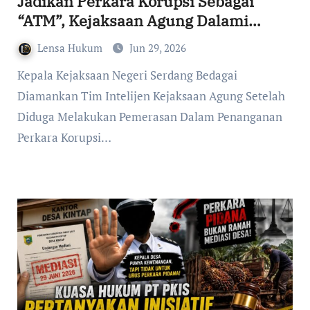
Jadikan Perkara Korupsi Sebagai
“ATM”, Kejaksaan Agung Dalami
Dugaan Pemerasan Dan
Lensa Hukum
Jun 29, 2026
Penyalahgunaan Wewenang
Kepala Kejaksaan Negeri Serdang Bedagai
Diamankan Tim Intelijen Kejaksaan Agung Setelah
Diduga Melakukan Pemerasan Dalam Penanganan
Perkara Korupsi…