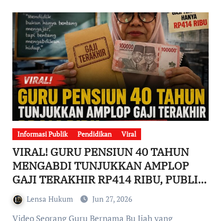
Informasi Publik
Pendidikan
Viral
VIRAL! GURU PENSIUN 40 TAHUN
MENGABDI TUNJUKKAN AMPLOP
GAJI TERAKHIR RP414 RIBU, PUBLIK
SOROT NASIB TENAGA PENDIDIK
Lensa Hukum
Jun 27, 2026
Video Seorang Guru Bernama Bu Ijah yang