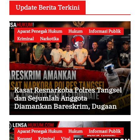
Update Berita Terkini
Aparat Penegak Hukum
Hukum
Informasi Publik
Kriminal
Narkotika
Kasat Resnarkoba Polres Tangsel
dan Sejumlah Anggota
Diamankan Bareskrim, Dugaan
Penyalahgunaan Narkoba serta
Penyalahgunaan Wewenang
Didalami
Aparat Penegak Hukum
Hukum
Informasi Publik
Korupsi
Kriminal
Viral