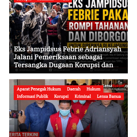
Eks Jampidsus Febrie Adriansyah
Jalani Pemeriksaan sebagai
Tersangka Dugaan Korupsi dan
TPPU, Datang ke Kejaksaan Agung
Mengenakan Rompi Tahanan
Aparat Penegak Hukum
Daerah
Hukum
Informasi Publik
Korupsi
Kriminal
Lensa Banua