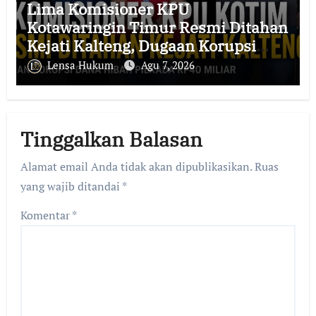
Lima Komisioner KPU
Kotawaringin Timur Resmi Ditahan
Kejati Kalteng, Dugaan Korupsi
Dana Hibah Pilkada Rp40 Miliar
Lensa Hukum
Agu 7, 2026
Memasuki Babak Baru
Tinggalkan Balasan
Alamat email Anda tidak akan dipublikasikan.
Ruas
yang wajib ditandai
*
Komentar
*