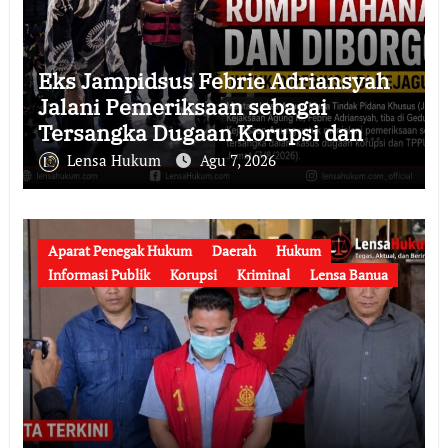
Eks Jampidsus Febrie Adriansyah
Jalani Pemeriksaan sebagai
Tersangka Dugaan Korupsi dan
TPPU, Datang ke Kejaksaan Agung
Lensa Hukum
Agu 7, 2026
Mengenakan Rompi Tahanan
Aparat Penegak Hukum
Daerah
Hukum
Informasi Publik
Korupsi
Kriminal
Lensa Banua