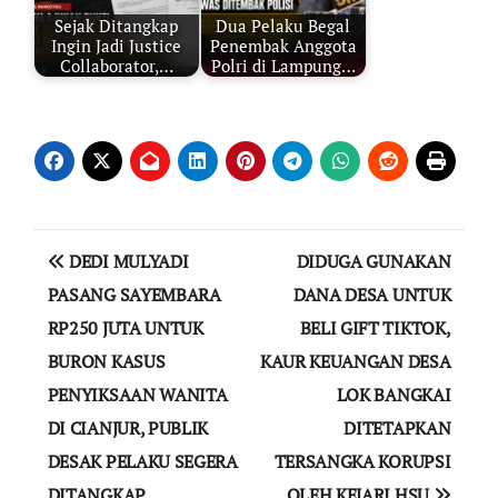
Sejak Ditangkap
Dua Pelaku Begal
Ingin Jadi Justice
Penembak Anggota
Collaborator,…
Polri di Lampung…
Navigasi
DEDI MULYADI
DIDUGA GUNAKAN
pos
PASANG SAYEMBARA
DANA DESA UNTUK
RP250 JUTA UNTUK
BELI GIFT TIKTOK,
BURON KASUS
KAUR KEUANGAN DESA
PENYIKSAAN WANITA
LOK BANGKAI
DI CIANJUR, PUBLIK
DITETAPKAN
DESAK PELAKU SEGERA
TERSANGKA KORUPSI
DITANGKAP
OLEH KEJARI HSU