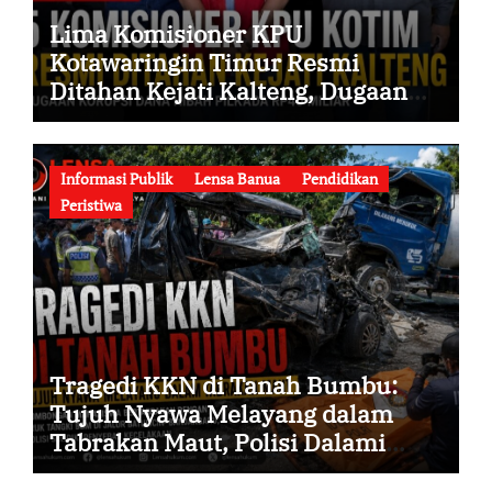
Lima Komisioner KPU
Kotawaringin Timur Resmi
Ditahan Kejati Kalteng, Dugaan
Korupsi Dana Hibah Pilkada Rp40
Miliar Memasuki Babak Baru
Informasi Publik
Lensa Banua
Pendidikan
Peristiwa
Tragedi KKN di Tanah Bumbu:
Tujuh Nyawa Melayang dalam
Tabrakan Maut, Polisi Dalami
Seluruh Faktor Penyebab