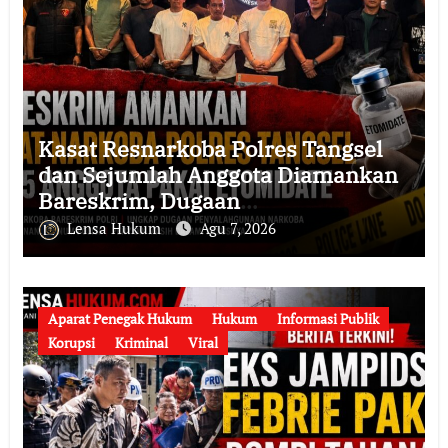
Kasat Resnarkoba Polres Tangsel
dan Sejumlah Anggota Diamankan
Bareskrim, Dugaan
Penyalahgunaan Narkoba serta
Lensa Hukum
Agu 7, 2026
Penyalahgunaan Wewenang
Didalami
Aparat Penegak Hukum
Hukum
Informasi Publik
Korupsi
Kriminal
Viral