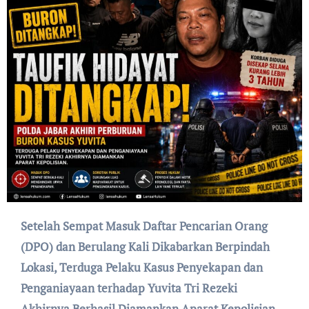
Setelah Sempat Masuk Daftar Pencarian Orang
(DPO) dan Berulang Kali Dikabarkan Berpindah
Lokasi, Terduga Pelaku Kasus Penyekapan dan
Penganiayaan terhadap Yuvita Tri Rezeki
Akhirnya Berhasil Diamankan Aparat Kepolisian