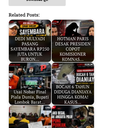
Related Posts:
DEDI MULYADI
HOTMAN PARIS
PASANG
DESAK PRESIDEN
SAYEMBARA RP250
COPOT
JUTA UNTUK
KOMISIONER
BURON…
KOMNAS…
BOCAH 6 TAHUN
Usai Nobar Final
DIDUGA DIANIAYA
Piala Dunia, Bupati
HINGGA KOMA!
Lombok Barat…
KASUS…