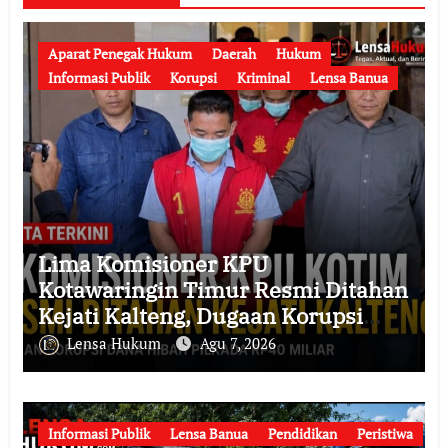
Aparat Penegak Hukum
Daerah
Hukum
Informasi Publik
Korupsi
Kriminal
Lensa Banua
Lima Komisioner KPU
Kotawaringin Timur Resmi Ditahan
Kejati Kalteng, Dugaan Korupsi
Dana Hibah Pilkada Rp40 Miliar
Lensa Hukum
Agu 7, 2026
Memasuki Babak Baru
Informasi Publik
Lensa Banua
Pendidikan
Peristiwa