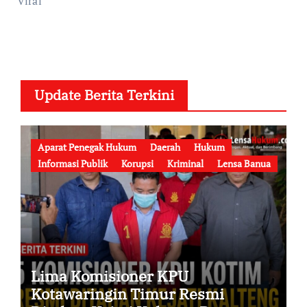
Viral
Update Berita Terkini
Aparat Penegak Hukum
Daerah
Hukum
Informasi Publik
Korupsi
Kriminal
Lensa Banua
Lima Komisioner KPU
Kotawaringin Timur Resmi