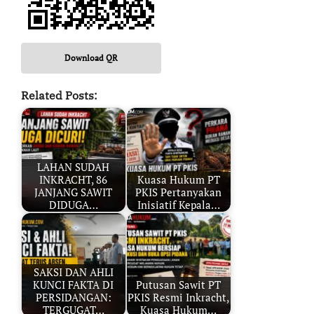
Download QR
Related Posts:
LAHAN SUDAH
INKRACHT, 86
Kuasa Hukum PT
JANJANG SAWIT
PKIS Pertanyakan
DIDUGA…
Inisiatif Kepala…
SAKSI DAN AHLI
KUNCI FAKTA DI
Putusan Sawit PT
PERSIDANGAN:
PKIS Resmi Inkracht,
TERGUGAT…
Kuasa Hukum…