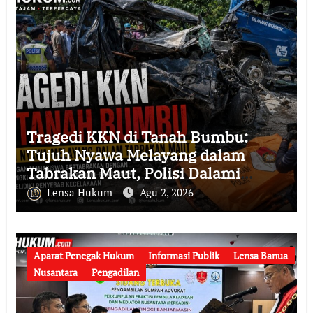
Tragedi KKN di Tanah Bumbu:
Tujuh Nyawa Melayang dalam
Tabrakan Maut, Polisi Dalami
Seluruh Faktor Penyebab
Lensa Hukum
Agu 2, 2026
Kecelakaan
Aparat Penegak Hukum
Informasi Publik
Lensa Banua
Nusantara
Pengadilan