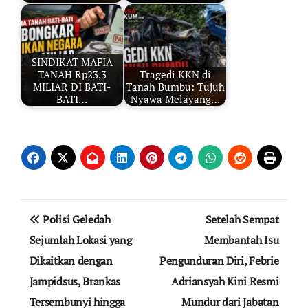
SINDIKAT MAFIA
TANAH Rp23,3
Tragedi KKN di
MILIAR DI BATI-
Tanah Bumbu: Tujuh
BATI…
Nyawa Melayang…
Navigasi
Polisi Geledah
Setelah Sempat
pos
Sejumlah Lokasi yang
Membantah Isu
Dikaitkan dengan
Pengunduran Diri, Febrie
Jampidsus, Brankas
Adriansyah Kini Resmi
Tersembunyi hingga
Mundur dari Jabatan