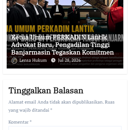
Ketua Umum PERKADIN Lantik
Advokat Baru, Pengadilan Tinggi
Banjarmasin Tegaskan Komitmen
Menjaga Martabat Profesi Advokat
Lensa Hukum
Jul 28, 2026
Tinggalkan Balasan
Alamat email Anda tidak akan dipublikasikan.
Ruas
yang wajib ditandai
*
Komentar
*