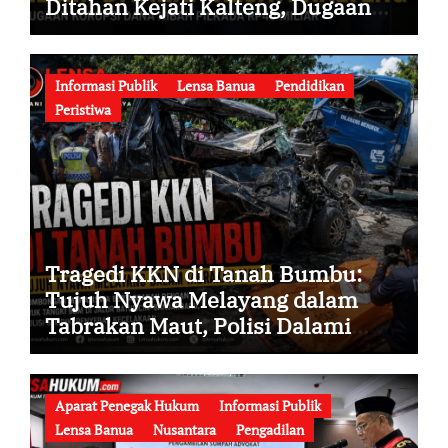
Ditahan Kejati Kalteng, Dugaan
Korupsi Dana Hibah Pilkada Rp40
Miliar Memasuki Babak Baru
Informasi Publik
Lensa Banua
Pendidikan
Peristiwa
Tragedi KKN di Tanah Bumbu:
Tujuh Nyawa Melayang dalam
Tabrakan Maut, Polisi Dalami
Seluruh Faktor Penyebab
Kecelakaan
Aparat Penegak Hukum
Informasi Publik
Lensa Banua
Nusantara
Pengadilan