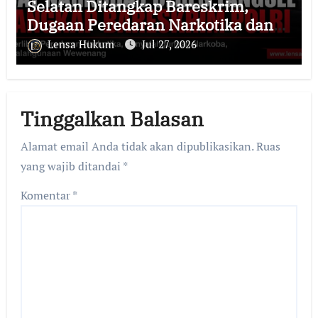
Selatan Ditangkap Bareskrim,
Dugaan Peredaran Narkotika dan
Penyalahgunaan Wewenang
Lensa Hukum
Jul 27, 2026
Guncang Institusi Polri
Tinggalkan Balasan
Alamat email Anda tidak akan dipublikasikan.
Ruas
yang wajib ditandai
*
Komentar
*