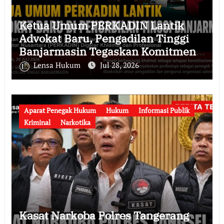
Ketua Umum PERKADIN Lantik
Advokat Baru, Pengadilan Tinggi
Banjarmasin Tegaskan Komitmen
Menjaga Martabat Profesi Advokat
Lensa Hukum
Jul 28, 2026
Aparat Penegak Hukum
Hukum
Informasi Publik
Kriminal
Narkotika
Kasat Narkoba Polres Tangerang