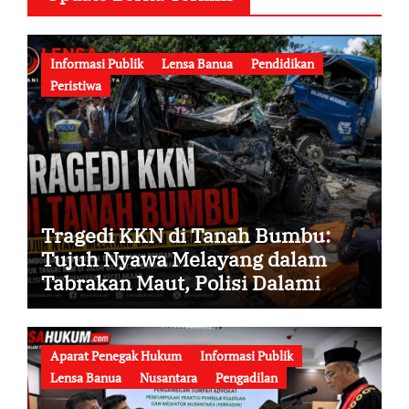
Informasi Publik
Lensa Banua
Pendidikan
Peristiwa
Tragedi KKN di Tanah Bumbu:
Tujuh Nyawa Melayang dalam
Tabrakan Maut, Polisi Dalami
Seluruh Faktor Penyebab
Kecelakaan
Aparat Penegak Hukum
Informasi Publik
Lensa Banua
Nusantara
Pengadilan