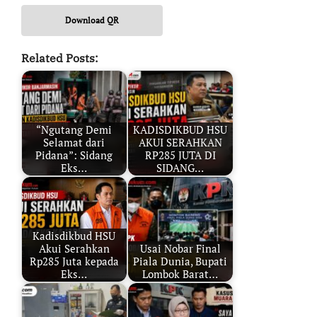
Download QR
Related Posts:
“Ngutang Demi
KADISDIKBUD HSU
Selamat dari
AKUI SERAHKAN
Pidana”: Sidang
RP285 JUTA DI
Eks…
SIDANG…
Kadisdikbud HSU
Akui Serahkan
Usai Nobar Final
Rp285 Juta kepada
Piala Dunia, Bupati
Eks…
Lombok Barat…