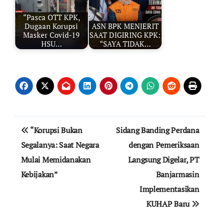
“Pasca OTT KPK,
Dugaan Korupsi
ASN BPK MENJERIT
Masker Covid-19
SAAT DIGIRING KPK:
HSU…
“SAYA TIDAK…
Navigasi
“Korupsi Bukan
Sidang Banding Perdana
pos
Segalanya: Saat Negara
dengan Pemeriksaan
Mulai Memidanakan
Langsung Digelar, PT
Kebijakan”
Banjarmasin
Implementasikan
KUHAP Baru