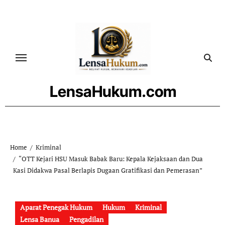
Skip
to
content
LensaHukum.com
Home
Kriminal
“OTT Kejari HSU Masuk Babak Baru: Kepala Kejaksaan dan Dua
Kasi Didakwa Pasal Berlapis Dugaan Gratifikasi dan Pemerasan”
Aparat Penegak Hukum
Hukum
Kriminal
Lensa Banua
Pengadilan