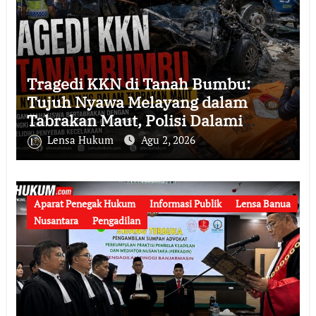
Tragedi KKN di Tanah Bumbu:
Tujuh Nyawa Melayang dalam
Tabrakan Maut, Polisi Dalami
Seluruh Faktor Penyebab
Lensa Hukum
Agu 2, 2026
Kecelakaan
Aparat Penegak Hukum
Informasi Publik
Lensa Banua
Nusantara
Pengadilan