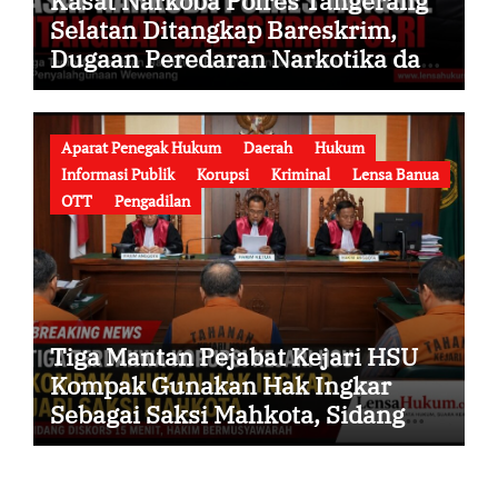
Kasat Narkoba Polres Tangerang
Selatan Ditangkap Bareskrim,
Dugaan Peredaran Narkotika dan
Penyalahgunaan Wewenang
Guncang Institusi Polri
Aparat Penegak Hukum
Daerah
Hukum
Informasi Publik
Korupsi
Kriminal
Lensa Banua
OTT
Pengadilan
Tiga Mantan Pejabat Kejari HSU
Kompak Gunakan Hak Ingkar
Sebagai Saksi Mahkota, Sidang
Korupsi Diwarnai Perdebatan
Hukum