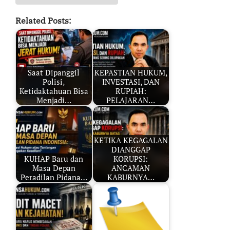
Related Posts:
Saat Dipanggil
KEPASTIAN HUKUM,
Polisi,
INVESTASI, DAN
Ketidaktahuan Bisa
RUPIAH:
Menjadi…
PELAJARAN…
KETIKA KEGAGALAN
DIANGGAP
KUHAP Baru dan
KORUPSI:
Masa Depan
ANCAMAN
Peradilan Pidana…
KABURNYA…