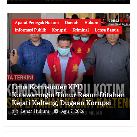
Mengenakan Rompi Tahanan
Aparat Penegak Hukum
Daerah
Hukum
Informasi Publik
Korupsi
Kriminal
Lensa Banua
Lima Komisioner KPU
Kotawaringin Timur Resmi Ditahan
Kejati Kalteng, Dugaan Korupsi
Dana Hibah Pilkada Rp40 Miliar
Lensa Hukum
Agu 7, 2026
Memasuki Babak Baru