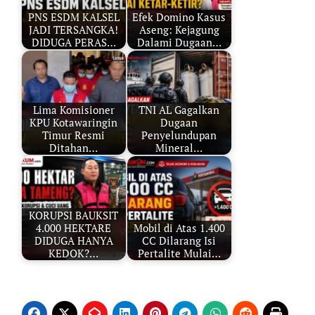
PNS ESDM KALSEL
Efek Domino Kasus
JADI TERSANGKA!
Aseng: Kejagung
DIDUGA PERAS…
Dalami Dugaan…
Lima Komisioner
TNI AL Gagalkan
KPU Kotawaringin
Dugaan
Timur Resmi
Penyelundupan
Ditahan…
Mineral…
KORUPSI BAUKSIT
4.000 HEKTARE
Mobil di Atas 1.400
DIDUGA HANYA
CC Dilarang Isi
KEDOK?…
Pertalite Mulai…