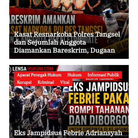
Kasat Resnarkoba Polres Tangsel
dan Sejumlah Anggota
Diamankan Bareskrim, Dugaan
Penyalahgunaan Narkoba serta
Penyalahgunaan Wewenang
Didalami
Aparat Penegak Hukum
Hukum
Informasi Publik
Korupsi
Kriminal
Viral
Eks Jampidsus Febrie Adriansyah