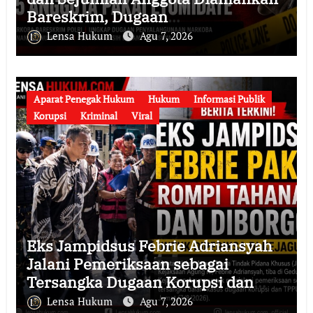
Bareskrim, Dugaan
Penyalahgunaan Narkoba serta
Lensa Hukum
Agu 7, 2026
Penyalahgunaan Wewenang
Didalami
Aparat Penegak Hukum
Hukum
Informasi Publik
Korupsi
Kriminal
Viral
Eks Jampidsus Febrie Adriansyah
Jalani Pemeriksaan sebagai
Tersangka Dugaan Korupsi dan
TPPU, Datang ke Kejaksaan Agung
Lensa Hukum
Agu 7, 2026