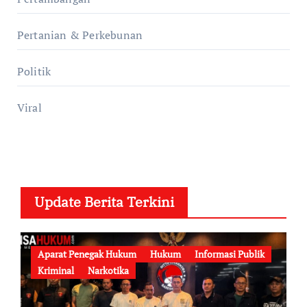
Pertanian & Perkebunan
Politik
Viral
Update Berita Terkini
Aparat Penegak Hukum
Hukum
Informasi Publik
Kriminal
Narkotika