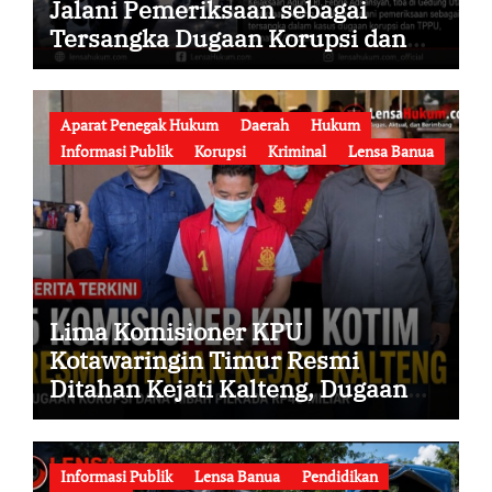
Jalani Pemeriksaan sebagai
Tersangka Dugaan Korupsi dan
TPPU, Datang ke Kejaksaan Agung
Mengenakan Rompi Tahanan
Aparat Penegak Hukum
Daerah
Hukum
Informasi Publik
Korupsi
Kriminal
Lensa Banua
Lima Komisioner KPU
Kotawaringin Timur Resmi
Ditahan Kejati Kalteng, Dugaan
Korupsi Dana Hibah Pilkada Rp40
Miliar Memasuki Babak Baru
Informasi Publik
Lensa Banua
Pendidikan