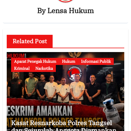
By
Lensa Hukum
Related Post
Aparat Penegak Hukum
Hukum
Informasi Publik
Kriminal
Narkotika
Kasat Resnarkoba Polres Tangsel
dan Sejumlah Anggota Diamankan