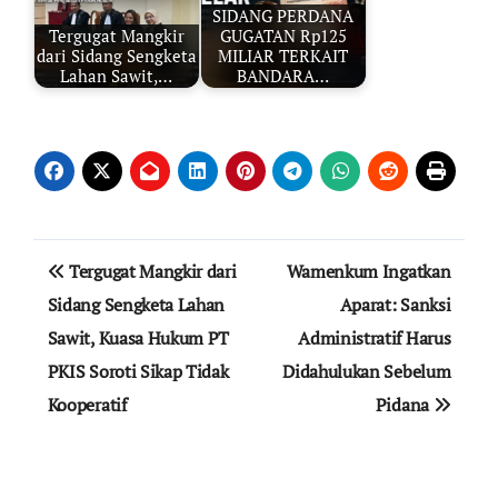
SIDANG PERDANA
Tergugat Mangkir
GUGATAN Rp125
dari Sidang Sengketa
MILIAR TERKAIT
Lahan Sawit,…
BANDARA…
Navigasi
Tergugat Mangkir dari
Wamenkum Ingatkan
pos
Sidang Sengketa Lahan
Aparat: Sanksi
Sawit, Kuasa Hukum PT
Administratif Harus
PKIS Soroti Sikap Tidak
Didahulukan Sebelum
Kooperatif
Pidana