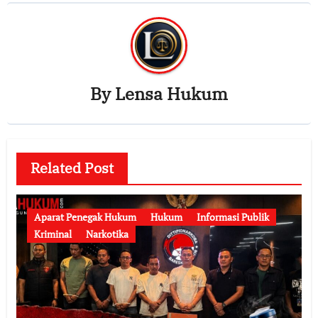
By
Lensa Hukum
Related Post
Aparat Penegak Hukum
Hukum
Informasi Publik
Kriminal
Narkotika