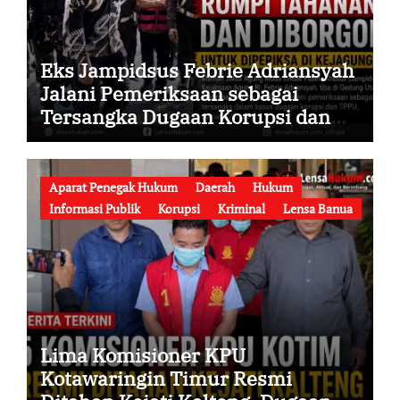
Eks Jampidsus Febrie Adriansyah
Jalani Pemeriksaan sebagai
Tersangka Dugaan Korupsi dan
TPPU, Datang ke Kejaksaan Agung
Mengenakan Rompi Tahanan
Aparat Penegak Hukum
Daerah
Hukum
Informasi Publik
Korupsi
Kriminal
Lensa Banua
Lima Komisioner KPU
Kotawaringin Timur Resmi