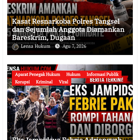
Kasat Resnarkoba Polres Tangsel
dan Sejumlah Anggota Diamankan
Bareskrim, Dugaan
Penyalahgunaan Narkoba serta
Lensa Hukum
Agu 7, 2026
Penyalahgunaan Wewenang
Didalami
Aparat Penegak Hukum
Hukum
Informasi Publik
Korupsi
Kriminal
Viral
Eks Jampidsus Febrie Adriansyah