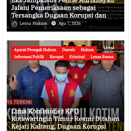
Jalani Pemeriksaan sebagai
Tersangka Dugaan Korupsi dan
TPPU, Datang ke Kejaksaan Agung
Lensa Hukum
Agu 7, 2026
Mengenakan Rompi Tahanan
Aparat Penegak Hukum
Daerah
Hukum
Informasi Publik
Korupsi
Kriminal
Lensa Banua
Lima Komisioner KPU
Kotawaringin Timur Resmi Ditahan
Kejati Kalteng, Dugaan Korupsi