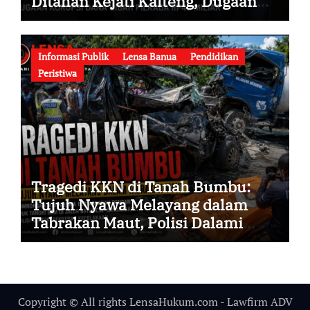
Ditahan Kejati Kalteng, Dugaan
Korupsi Dana Hibah Pilkada Rp40
Miliar Memasuki Babak Baru
Informasi Publik
Lensa Banua
Pendidikan
Peristiwa
Tragedi KKN di Tanah Bumbu:
Tujuh Nyawa Melayang dalam
Tabrakan Maut, Polisi Dalami
Seluruh Faktor Penyebab
Kecelakaan
Copyright © All rights LensaHukum.com - Lawfirm ADV