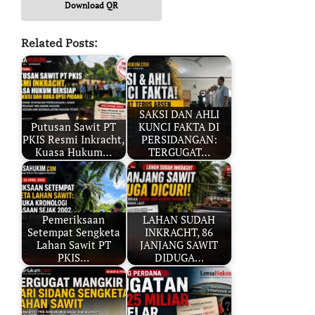
Download QR
Related Posts:
SAKSI DAN AHLI
Putusan Sawit PT
KUNCI FAKTA DI
PKIS Resmi Inkracht,
PERSIDANGAN:
Kuasa Hukum…
TERGUGAT…
Pemeriksaan
LAHAN SUDAH
Setempat Sengketa
INKRACHT, 86
Lahan Sawit PT
JANJANG SAWIT
PKIS…
DIDUGA…