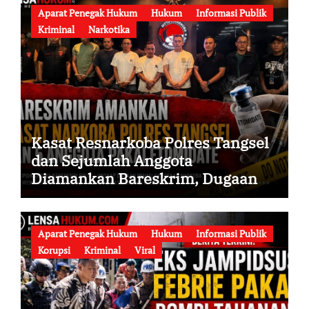
Aparat Penegak Hukum
Hukum
Informasi Publik
Kriminal
Narkotika
Kasat Resnarkoba Polres Tangsel
dan Sejumlah Anggota
Diamankan Bareskrim, Dugaan
Penyalahgunaan Narkoba serta
Penyalahgunaan Wewenang
Didalami
Aparat Penegak Hukum
Hukum
Informasi Publik
Korupsi
Kriminal
Viral