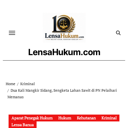
Skip
to
content
LensaHukum.com
Home
Kriminal
Dua Kali Mangkir Sidang, Sengketa Lahan Sawit di PN Pelaihari
Memanas
Aparat Penegak Hukum
Hukum
Kehutanan
Kriminal
Lensa Banua