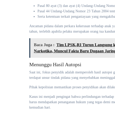
Pasal 80 ayat (3) dan ayat (4) Undang-Undang Nomo
Pasal 44 Undang-Undang Nomor 23 Tahun 2004 ten
Serta ketentuan terkait penganiayaan yang mengak
Ancaman pidana dalam perkara kekerasan terhadap anak y
tahun, terlebih apabila pelaku merupakan orang tua kan
Baca Juga :
Tim LPSK-RI Turun Langsung ke
Narkotika, Muncul Fakta Baru Dugaan Jari
Menunggu Hasil Autopsi
Saat ini, fokus penyidik adalah memperoleh hasil autops
terdapat unsur tindak pidana yang menyebabkan meninggaln
Pihak kepolisian memastikan proses penyidikan akan dilak
Kasus ini menjadi pengingat bahwa perlindungan terhadap
harus mendapatkan penanganan hukum yang tegas demi men
kemudian hari.