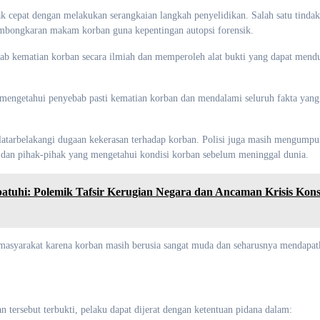
rak cepat dengan melakukan serangkaian langkah penyelidikan. Salah satu tinda
mbongkaran makam korban guna kepentingan autopsi forensik.
bab kematian korban secara ilmiah dan memperoleh alat bukti yang dapat men
mengetahui penyebab pasti kematian korban dan mendalami seluruh fakta yang
latarbelakangi dugaan kekerasan terhadap korban. Polisi juga masih mengumpu
a dan pihak-pihak yang mengetahui kondisi korban sebelum meninggal dunia.
tuhi: Polemik Tafsir Kerugian Negara dan Ancaman Krisis Konst
masyarakat karena korban masih berusia sangat muda dan seharusnya mendapat
tersebut terbukti, pelaku dapat dijerat dengan ketentuan pidana dalam: