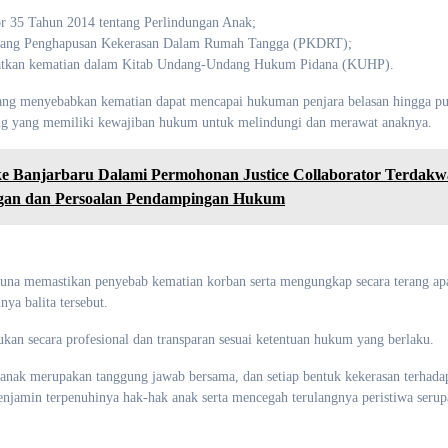
r 35 Tahun 2014 tentang Perlindungan Anak;
tang Penghapusan Kekerasan Dalam Rumah Tangga (PKDRT);
ibatkan kematian dalam Kitab Undang-Undang Hukum Pidana (KUHP).
ang menyebabkan kematian dapat mencapai hukuman penjara belasan hingga p
dung yang memiliki kewajiban hukum untuk melindungi dan merawat anaknya.
 Banjarbaru Dalami Permohonan Justice Collaborator Terdakw
ngan dan Persoalan Pendampingan Hukum
i guna memastikan penyebab kematian korban serta mengungkap secara terang a
ya balita tersebut.
ukan secara profesional dan transparan sesuai ketentuan hukum yang berlaku.
 anak merupakan tanggung jawab bersama, dan setiap bentuk kekerasan terhada
jamin terpenuhinya hak-hak anak serta mencegah terulangnya peristiwa serup