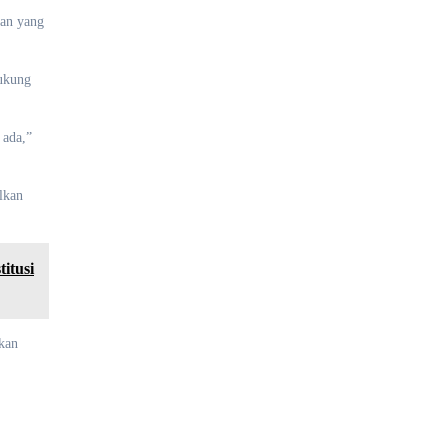
kan yang
dukung
 ada,”
lkan
itusi
kan