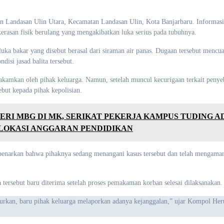
ahan Landasan Ulin Utara, Kecamatan Landasan Ulin, Kota Banjarbaru. Informas
asan fisik berulang yang mengakibatkan luka serius pada tubuhnya.
ka bakar yang disebut berasal dari siraman air panas. Dugaan tersebut mencuat
isi jasad balita tersebut.
kamkan oleh pihak keluarga. Namun, setelah muncul kecurigaan terkait penye
but kepada pihak kepolisian.
RI MBG DI MK, SERIKAT PEKERJA KAMPUS TUDING A
LOKASI ANGGARAN PENDIDIKAN
enarkan bahwa pihaknya sedang menangani kasus tersebut dan telah mengama
tersebut baru diterima setelah proses pemakaman korban selesai dilaksanakan.