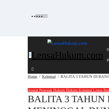
Skip
to
content
LensaHukum.com
P
Home
Kriminal
BALITA 3 TAHUN DI BA
Aparat Penegak Hukum
Hukum
Kriminal
Lensa Ba
BALITA 3 TAHUN