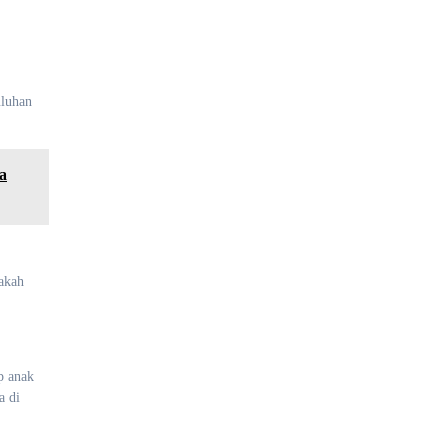
uluhan
a
pakah
p anak
a di