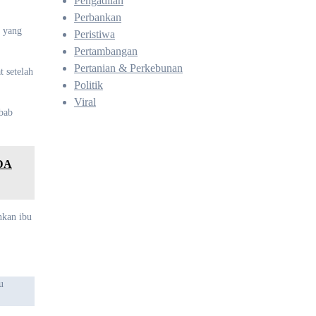
Pengadilan
Perbankan
i yang
Peristiwa
Pertambangan
Pertanian & Perkebunan
 setelah
Politik
Viral
bab
DA
nkan ibu