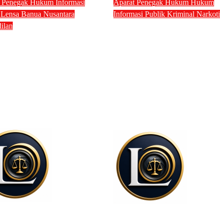
t Penegak Hukum
Informasi
Aparat Penegak Hukum
Hukum
k
Lensa Banua
Nusantara
Informasi Publik
Kriminal
Narkot
Kasat Narkoba Polres
ilan
ua Umum
Tangerang Selatan
KADIN Lantik
Ditangkap Bareskrim,
okat Baru,
Dugaan Peredaran
adilan Tinggi
Narkotika dan
jarmasin Tegaskan
Penyalahgunaan
itmen Menjaga
Wewenang Guncang
abat Profesi Advokat
Institusi Polri
Lensa Hukum
Lensa Hu
, 2026
Jul 27, 2026