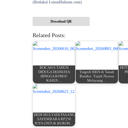
(Redaksi LensaHukum.com)
Download QR
Related Posts:
BOCAH 6 TAHUN
HOT
DIDUGA DIANIAYA
Tragedi KKN di Tanah
P
HINGGA KOMA!
Bumbu: Tujuh Nyawa
KASUS…
Melayang…
DEDI MULYADI PASANG
SAYEMBARA RP250
JUTA UNTUK BURON…