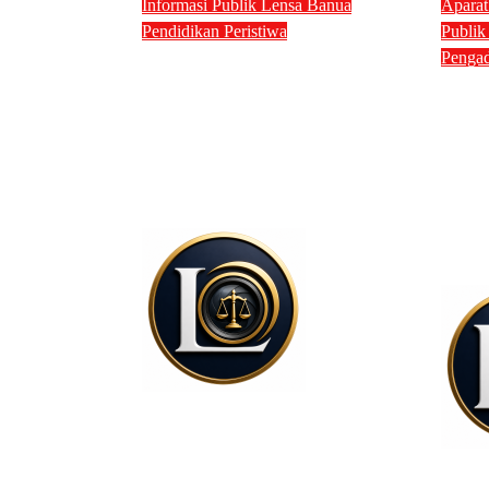
Informasi Publik
Lensa Banua
Apara
Pendidikan
Peristiwa
Publi
Tragedi KKN di Tanah
Pengad
Ket
Bumbu: Tujuh Nyawa
PER
Melayang dalam
Adv
Tabrakan Maut, Polisi
Peng
Dalami Seluruh Faktor
Ban
Penyebab Kecelakaan
Kom
Mart
Lensa Hukum
Agu 2, 2026
Jul 28