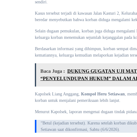
sendiri.
Kasus tersebut terjadi di kawasan Jalan Kasturi 2, Kelur
beredar menyebutkan bahwa korban diduga mengalami keker
Selain dugaan pemukulan, korban juga diduga mengalami lu
keluarga korban menemukan sejumlah kejanggalan pada kond
Berdasarkan informasi yang dihimpun, korban sempat dima
kematiannya, keluarga kemudian melaporkan kejadian terse
Baca Juga :
DUKUNG GUGATAN UJI MATE
“PENYELUNDUPAN HUKUM” DALAM A
Kapolsek Liang Anggang,
Kompol Heru Setiawan
, memb
korban untuk menjalani pemeriksaan lebih lanjut.
Menurut Kapolsek, laporan mengenai dugaan tindak pidana 
“Betul (kejadian tersebut). Karena setelah korban dikuburkan, baru pihak keluarga melaporkan adanya kejanggalan,” ujar Kompol Heru
Setiawan saat dikonfirmasi, Sabtu (6/6/2026).