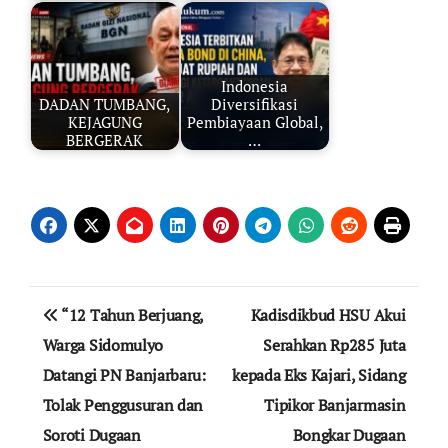
Indonesia
DADAN TUMBANG,
Diversifikasi
KEJAGUNG
Pembiayaan Global,
BERGERAK
…
Navigasi
“12 Tahun Berjuang,
Kadisdikbud HSU Akui
pos
Warga Sidomulyo
Serahkan Rp285 Juta
Datangi PN Banjarbaru:
kepada Eks Kajari, Sidang
Tolak Penggusuran dan
Tipikor Banjarmasin
Soroti Dugaan
Bongkar Dugaan