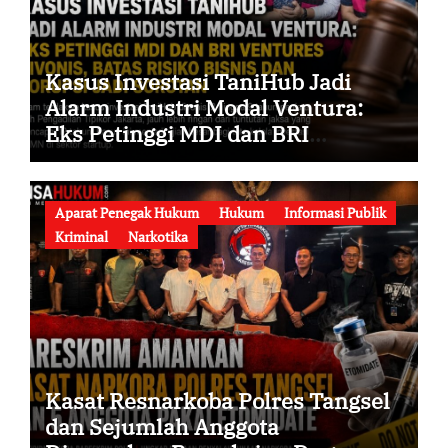
Kasus Investasi TaniHub Jadi
Alarm Industri Modal Ventura:
Eks Petinggi MDI dan BRI
Ventures Divonis, Batas Risiko
Bisnis dan Korupsi Jadi Sorotan
Aparat Penegak Hukum
Hukum
Informasi Publik
Kriminal
Narkotika
Kasat Resnarkoba Polres Tangsel
dan Sejumlah Anggota