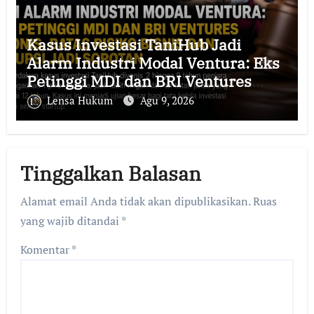
Kasus Investasi TaniHub Jadi
Alarm Industri Modal Ventura: Eks
Petinggi MDI dan BRI Ventures
Divonis, Batas Risiko Bisnis dan
Lensa Hukum
Agu 9, 2026
Korupsi Jadi Sorotan
Tinggalkan Balasan
Alamat email Anda tidak akan dipublikasikan.
Ruas
yang wajib ditandai
*
Komentar
*