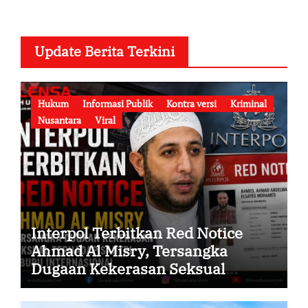
Update Berita Terkini
Hukum
Informasi Publik
Kontra versi
Kriminal
Nusantara
Viral
Interpol Terbitkan Red Notice
Ahmad Al Misry, Tersangka
Dugaan Kekerasan Seksual
terhadap Santri Kini Diburu
Internasional