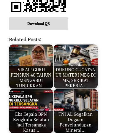
Download QR
Related Posts:
VIRAL! GURU
DUKUNG GUGATAN
PENSIUN 40 TAHUN
UJI MATERI MBG DI
MENGABDI
MK, SERIKAT
TUNJUKKAN…
PEKERJA…
Eks Kepala BPN
TNI AL Gagalkan
Bengkulu Selatan
Dugaan
Jadi Tersangka
Penyelundupan
Kasus…
Mineral…