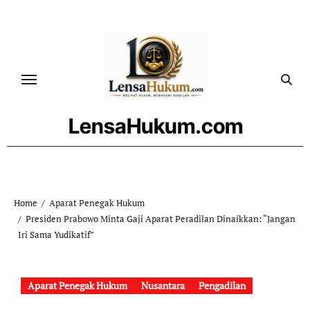
Skip
to
content
LensaHukum.com
Home
Aparat Penegak Hukum
Presiden Prabowo Minta Gaji Aparat Peradilan Dinaikkan: “Jangan
Iri Sama Yudikatif”
Aparat Penegak Hukum
Nusantara
Pengadilan