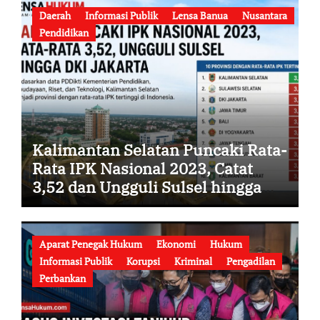
Daerah
Informasi Publik
Lensa Banua
Nusantara
Pendidikan
Kalimantan Selatan Puncaki Rata-
Rata IPK Nasional 2023, Catat
3,52 dan Ungguli Sulsel hingga
DKI Jakarta
Aparat Penegak Hukum
Ekonomi
Hukum
Informasi Publik
Korupsi
Kriminal
Pengadilan
Perbankan