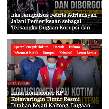
Eks Jampidsus Febrie Adriansyah
Jalani Pemeriksaan sebagai
Tersangka Dugaan Korupsi dan
TPPU, Datang ke Kejaksaan Agung
Mengenakan Rompi Tahanan
Aparat Penegak Hukum
Daerah
Hukum
Informasi Publik
Korupsi
Kriminal
Lensa Banua
Lima Komisioner KPU
Kotawaringin Timur Resmi
Ditahan Kejati Kalteng, Dugaan