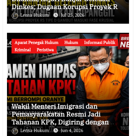
Dinkes; Dugaan Korupsi Proyek RS
Tipe D Gambut Masuki Fase Krusial
Lensa Hukum
Jul 25, 2026
Aparat Penegak Hukum
Hukum
Informasi Publik
Kriminal
Peristiwa
Wakil Menteri Imigrasi dan
Pemasyarakatan Resmi Jadi
Tahanan KPK, Digiring dengan
Rompi Oranye
Lensa Hukum
Jun 4, 2026