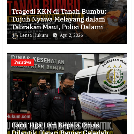
Tragedi KKN di Tanah Bumbu:
Tujuh Nyawa Melayang dalam
Tabrakan Maut, Polisi Dalami
Seluruh Faktor Penyebab
Lensa Hukum
Agu 2, 2026
Kecelakaan
Peristiwa
Baru Tiga Hari Kepala Dinas
Dilantik, Kejari Banjar Geledah