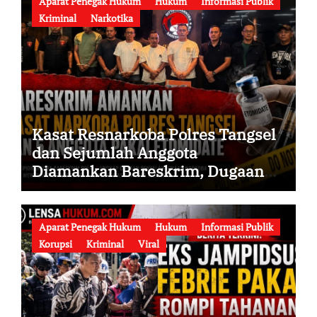
Aparat Penegak Hukum
Hukum
Informasi Publik
Kriminal
Narkotika
Kasat Resnarkoba Polres Tangsel
dan Sejumlah Anggota
Diamankan Bareskrim, Dugaan
Penyalahgunaan Narkoba serta
Penyalahgunaan Wewenang
Didalami
Aparat Penegak Hukum
Hukum
Informasi Publik
Korupsi
Kriminal
Viral