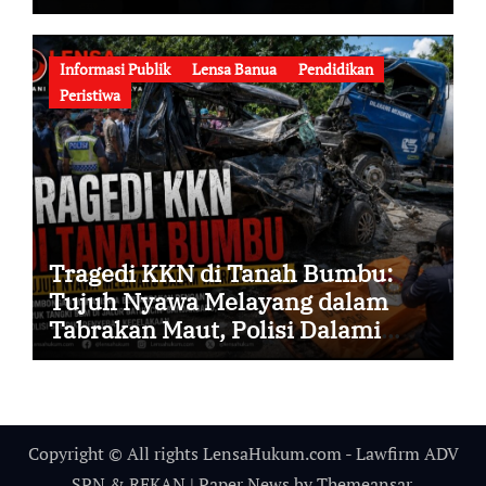
Korupsi Dana Hibah Pilkada Rp40
Miliar Memasuki Babak Baru
Informasi Publik
Lensa Banua
Pendidikan
Peristiwa
Tragedi KKN di Tanah Bumbu:
Tujuh Nyawa Melayang dalam
Tabrakan Maut, Polisi Dalami
Seluruh Faktor Penyebab
Kecelakaan
Copyright © All rights LensaHukum.com - Lawfirm ADV
SPN & REKAN
|
Paper News
by
Themeansar
.